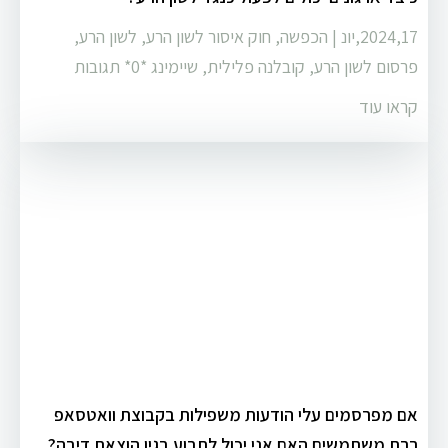
2024,17,יונ
|
הכפשה
,
חוק איסור לשון הרע
,
לשון הרע
,
פרסום לשון הרע
,
קובלנה פלילית
,
שיימינג
‏*0* תגובות
קראו עוד
אם מפרסמים עלי הודעות משפילות בקבוצת וואטסאפ
רבת משתמשים האם אני יכול לתבוע בגין הוצאת דיבה?