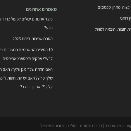
לפי
יגציה ופתרון סכסוכים
מאמרים אחרונים
קטיגוריות
ן רוחני
כיצד ארגונים יכולים לפעול כנגד לש
הרע?
ית חובות והוצאה לפועל
הסכם שכירות דירות 2023
10 הטיפים המשפטיים החשובים בי
לבעלי עסקים ולסטארטאפיסטים
האם החוזה שלך מגן עליך? האם ה
שלך פרוץ? האם יש התייחסות ל"כח
עליון"? ואם כן, כיצד?
 קאט אינטראקטיב | קרדיט תמונות - מולי נעים ורותם שמואלי