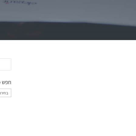
חפש מ
חפש
מאמרי
לפי
קטגורי