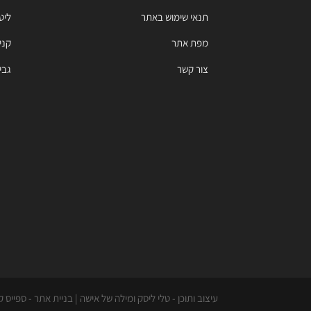
תנאי שימוש באתר
ליט
מפת אתר
קניי
צור קשר
גבי
עיצוב ותוכן - טלי ליסק ומילה של אישה | בניית אתר - ספייס