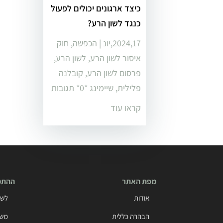
כיצד ארגונים יכולים לפעול
כנגד לשון הרע?
2024,17,יונ
|
הכפשה
,
חוק
איסור לשון הרע
,
לשון הרע
,
פרסום לשון הרע
,
קובלנה
פלילית
,
שיימינג
‏*0* תגובות
קראו עוד
מפת האתר
ההתמח
אודות
לשו
הבהרה כללית
משפ