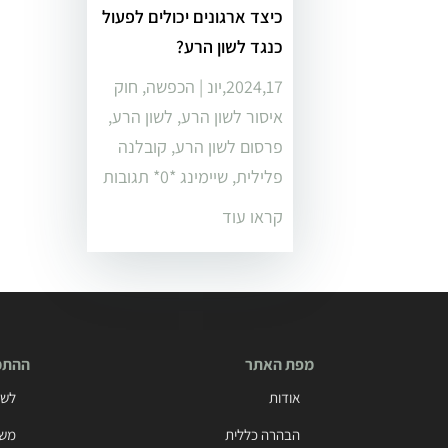
כיצד ארגונים יכולים לפעול
כנגד לשון הרע?
2024,17,יונ
|
הכפשה
,
חוק
איסור לשון הרע
,
לשון הרע
,
פרסום לשון הרע
,
קובלנה
פלילית
,
שיימינג
‏*0* תגובות
קראו עוד
מפת האתר
ההתמח
אודות
לשו
הבהרה כללית
משפ