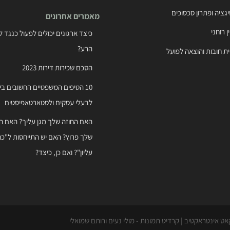
לפי
יגציה ופתרון סכסוכים
מאמרים אחרונים
קטיגוריות
ן רוחני
כיצד ארגונים יכולים לפעול כנגד לש
הרע?
ית חובות והוצאה לפועל
הסכם שכירות דירות 2023
10 הטיפים המשפטיים החשובים בי
לבעלי עסקים ולסטארטאפיסטים
האם החוזה שלך מגן עליך? האם ה
שלך פרוץ? האם יש התייחסות ל"כח
עליון"? ואם כן, כיצד?
 קאט אינטראקטיב | קרדיט תמונות - מולי נעים ורותם שמואלי