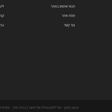
תנאי שימוש באתר
ליט
מפת אתר
קניי
צור קשר
גבי
עיצוב ותוכן - טלי ליסק ומילה של אישה | בניית אתר - ספייס