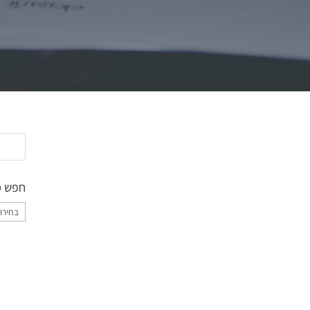
חפש מ
חפש
מאמרי
לפי
קטגורי