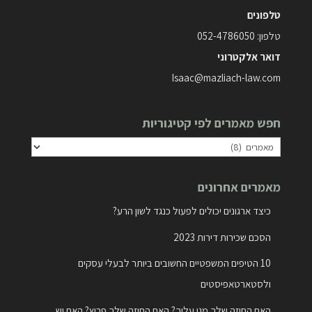
טלפונים
טלפון:
052-4786050
דואר אלקטרוני
Isaac@mazliach-law.com
חפש מאמרים לפי קטיגוריות
חפש
מאמרים
מאמרים אחרונים
לפי
קטיגוריות
כיצד ארגונים יכולים לפעול כנגד לשון הרע?
הסכם שכירות דירות 2023
10 הטיפים המשפטיים החשובים ביותר לבעלי עסקים
ולסטארטאפיסטים
האם החוזה שלך מגן עליך? האם החוזה שלך פרוץ? האם יש