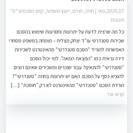
עו"ד יצחק מצליח
>
מאמרים
>
מאמרים
2020,07,מאי
|
חוזה
,
חוזים
,
ייעוץ משפטי
,
קיום הסכמים
‏*0*
תגובות
כל מה שרצית לדעת על יתרונות וחסרונות שימוש בהסכם
שכירות סטנדרטי עו"ד יצחק מצליח – מומחה במשפט מסחרי
האפשרות להוריד "הסכם סטנדרטי" מהאינטרנט לשכירות
דירה נראית כמו "המצאת המאה". למי יכול הסכם
"סטנדרטי" להתאים? עבור שוכרים ומשכירים שאינם רוצים
להוציא כסף על הסכם. האם יש יתרונות בחוזה "סטנדרטי"?
הורדת הסכם "סטנדרטי" מהאינטרנט לא רק "חוסכת" […]
קראו עוד