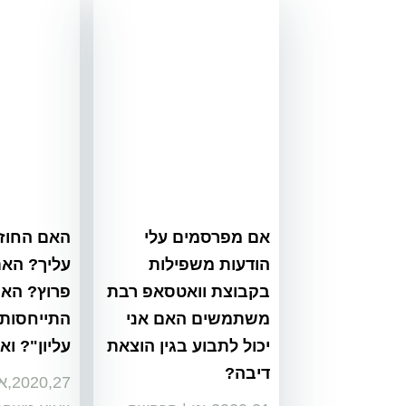
אם מפרסמים עלי
האם החוזה
הודעות משפילות
עליך? האם
בקבוצת וואטסאפ רבת
פרוץ? האם
משתמשים האם אני
התייחסות 
יכול לתבוע בגין הוצאת
עליון"? וא
דיבה?
2020,27,אפר