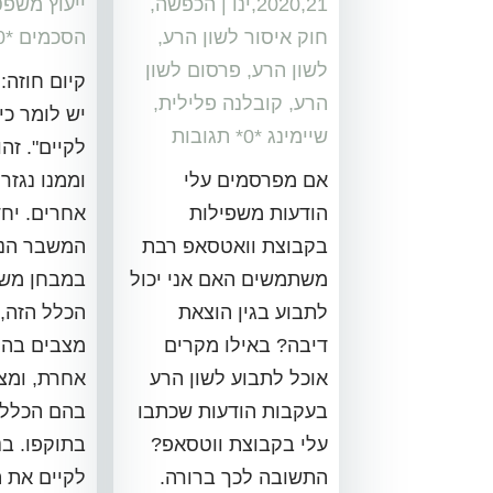
2020,21,ינו
|
הכפשה
,
ייעוץ משפט
חוק איסור לשון הרע
,
הסכמים
‏*0* תגובות
לשון הרע
,
פרסום לשון
קיום חוזה: 
הרע
,
קובלנה פלילית
,
יש לומר כי 
שיימינג
‏*0* תגובות
לקיים". זה
אם מפרסמים עלי
וממנו נגזר
הודעות משפילות
אחרים. יחד
בקבוצת וואטסאפ רבת
המשבר הנו
משתמשים האם אני יכול
במבחן משמ
לתבוע בגין הוצאת
הכלל הזה, 
דיבה? באילו מקרים
מצבים בהם
אוכל לתבוע לשון הרע
אחרת, ומצ
בעקבות הודעות שכתבו
בהם הכלל 
עלי בקבוצת ווטסאפ?
בתוקפו. בנ
התשובה לכך ברורה.
לקיים את 