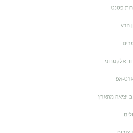
רות פטנט
 הרע
רים
ר אלקטרוני
רט-אפ
ב יציאה מהארץ
לים
ן ציבורי