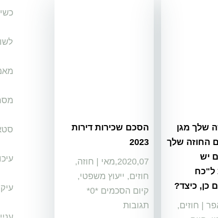
כשי
לשון
מאמ
מסח
 שלך מגן
הסכם שכירות דירות
סטא
 החוזה שלך
2023
 יש
עיכו
2020,07,מאי
|
חוזה
,
ל"כח
חוזים
,
ייעוץ משפטי
,
ם כן, כיצד?
עיקו
קיום הסכמים
‏*0*
|
חוזים
,
תגובות
עניי