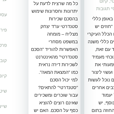
י
,
קיום
כל מה שרצית לדעת על
יתרונות וחסרונות שימוש
עסק
באופן כללי
בהסכם שכירות
"חוזים יש
סטנדרטי עו"ד יצחק
פיר
ו הכלל העיקרי
מצליח – מומחה
ים כללי משנה
במשפט מסחרי
פרסו
 עם זאת,
האפשרות להוריד "הסכם
כחי מעמיד
סטנדרטי" מהאינטרנט
קובל
עותי את
לשכירות דירה נראית
ועשוי ליצור
כמו "המצאת המאה".
קיו
 נוכל לעשות
למי יכול הסכם
בים אחרים
"סטנדרטי" להתאים?
שיט
יעמוד
עבור שוכרים ומשכירים
וסף, יש
שאינם רוצים להוציא
שיימ
החוזה בתום
כסף על הסכם. האם יש