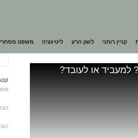
צרים
>
קניין רוחני
לשון הרע
ליטיגציה
משפט מסחרי
ובד?
ם? למעביד או לעובד?
קטגו
אמת
הבר
הגנ