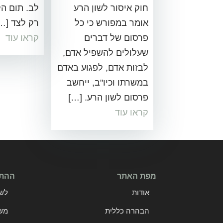
חוק איסור לשון הרע
לב. תום הל
אומר במפורש כי כל
רק לצד […
פרסום של דברים
קראו עוד
שעלולים להשפיל אדם,
לבזות אדם, לפגוע באדם
במשרתו וכיו"ב, ייחשב
פרסום לשון הרע. […]
קראו עוד
מפת האתר
ההתמ
אודות
לשו
הבהרה כללית
מש